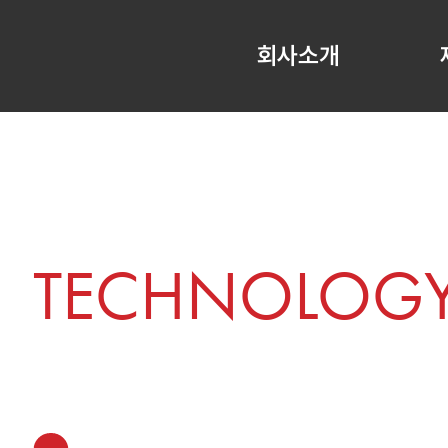
회사소개
TECHNOLOG
100만회 무결점!
비엠피 코리아만의 자동문 노
기술현황
보유인증서