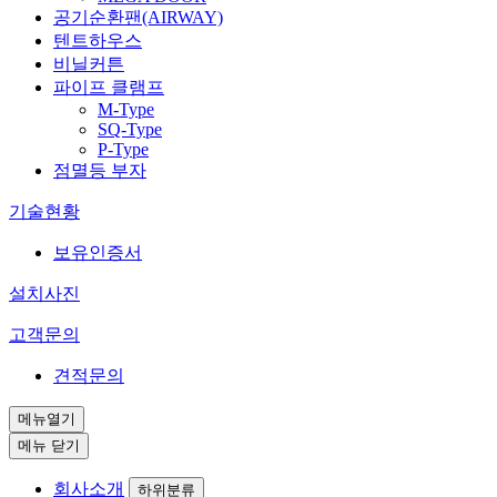
공기순환팬(AIRWAY)
텐트하우스
비닐커튼
파이프 클램프
M-Type
SQ-Type
P-Type
점멸등 부자
기술현황
보유인증서
설치사진
고객문의
견적문의
메뉴열기
메뉴 닫기
회사소개
하위분류