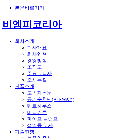
본문바로가기
비엠피코리아
회사소개
회사개요
회사연혁
경영방침
조직도
주요고객사
오시는길
제품소개
고속자동문
공기순환팬(AIRWAY)
텐트하우스
비닐커튼
파이프 클램프
점멸등 부자
기술현황