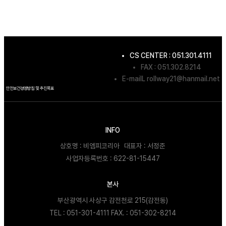
CS CENTER :
051.301.4111
FAX : 051.302.8214
E-mailL
rollway21@hanmail.net
안전보건경영방침 및 추진목표
INFO
상호명 : 비엠피코리아 대표자 : 서정준
사업자등록번호 : 622-81-15447
본사
부산광역시 사상구 감전천로 215(감전동)
TEL :
051-301-4111
FAX. : 051-302-8214